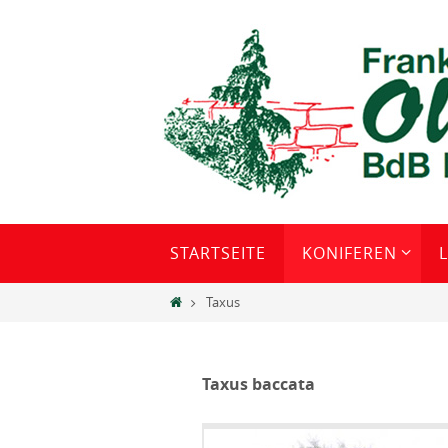
Zum
Inhalt
springen
Zum
STARTSEITE
KONIFEREN
Inhalt
springen
Home
Taxus
Taxus baccata